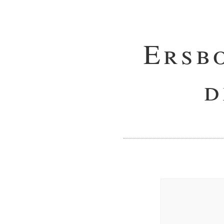
Ersb
d